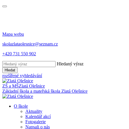
Mapa webu
skolazlataolesnice@seznam.cz
+420 731 550 902
Hledaný výraz
Hledat
rozšířené vyhledávání
ZŠ a MŠ
Zlatá Olešnice
Základní škola a mateřská škola
Zlatá Olešnice
O škole
Aktuality
Kalendář akcí
Fotogalerie
Napsali o nás