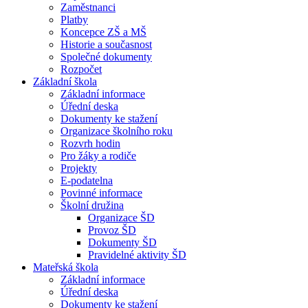
Zaměstnanci
Platby
Koncepce ZŠ a MŠ
Historie a současnost
Společné dokumenty
Rozpočet
Základní škola
Základní informace
Úřední deska
Dokumenty ke stažení
Organizace školního roku
Rozvrh hodin
Pro žáky a rodiče
Projekty
E-podatelna
Povinné informace
Školní družina
Organizace ŠD
Provoz ŠD
Dokumenty ŠD
Pravidelné aktivity ŠD
Mateřská škola
Základní informace
Úřední deska
Dokumenty ke stažení