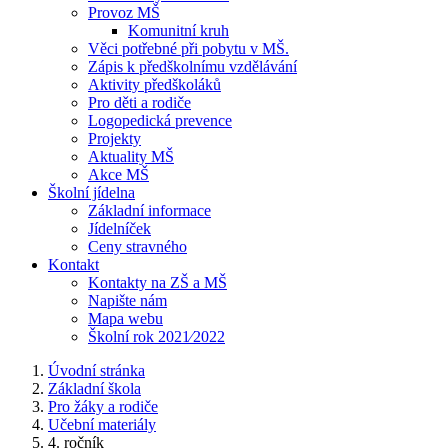
Provoz MŠ
Komunitní kruh
Věci potřebné při pobytu v MŠ.
Zápis k předškolnímu vzdělávání
Aktivity předškoláků
Pro děti a rodiče
Logopedická prevence
Projekty
Aktuality MŠ
Akce MŠ
Školní jídelna
Základní informace
Jídelníček
Ceny stravného
Kontakt
Kontakty na ZŠ a MŠ
Napište nám
Mapa webu
Školní rok 2021⁄2022
Úvodní stránka
Základní škola
Pro žáky a rodiče
Učební materiály
4. ročník