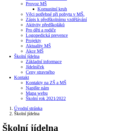
Provoz MŠ
Komunitní kruh
Věci potřebné při pobytu v MŠ.
Zápis k předškolnímu vzdělávání
Aktivity předškoláků
Pro děti a rodiče
Logopedická prevence
Projekty
Aktuality MŠ
Akce MŠ
Školní jídelna
Základní informace
Jídelníček
Ceny stravného
Kontakt
Kontakty na ZŠ a MŠ
Napište nám
Mapa webu
Školní rok 2021⁄2022
Úvodní stránka
Školní jídelna
Školní jídelna