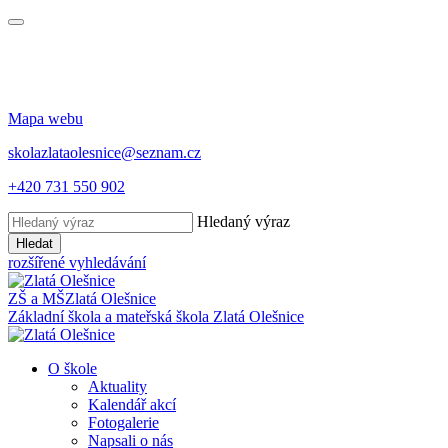
Mapa webu
skolazlataolesnice@seznam.cz
+420 731 550 902
Hledaný výraz
Hledat
rozšířené vyhledávání
ZŠ a MŠ
Zlatá Olešnice
Základní škola a mateřská škola
Zlatá Olešnice
O škole
Aktuality
Kalendář akcí
Fotogalerie
Napsali o nás