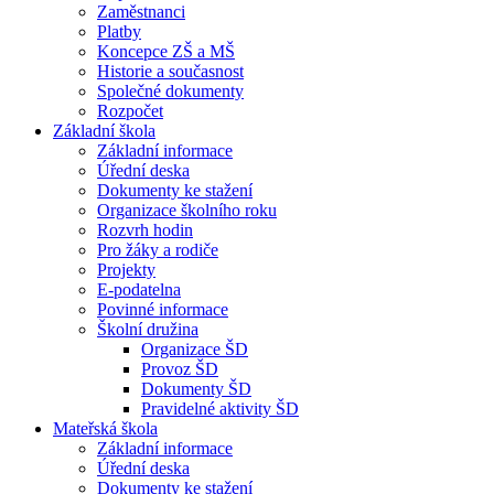
Zaměstnanci
Platby
Koncepce ZŠ a MŠ
Historie a současnost
Společné dokumenty
Rozpočet
Základní škola
Základní informace
Úřední deska
Dokumenty ke stažení
Organizace školního roku
Rozvrh hodin
Pro žáky a rodiče
Projekty
E-podatelna
Povinné informace
Školní družina
Organizace ŠD
Provoz ŠD
Dokumenty ŠD
Pravidelné aktivity ŠD
Mateřská škola
Základní informace
Úřední deska
Dokumenty ke stažení