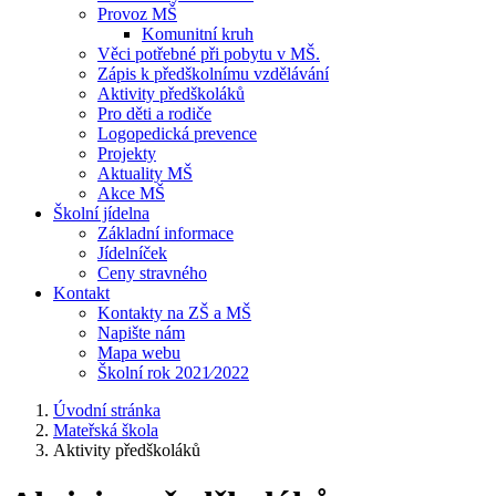
Provoz MŠ
Komunitní kruh
Věci potřebné při pobytu v MŠ.
Zápis k předškolnímu vzdělávání
Aktivity předškoláků
Pro děti a rodiče
Logopedická prevence
Projekty
Aktuality MŠ
Akce MŠ
Školní jídelna
Základní informace
Jídelníček
Ceny stravného
Kontakt
Kontakty na ZŠ a MŠ
Napište nám
Mapa webu
Školní rok 2021⁄2022
Úvodní stránka
Mateřská škola
Aktivity předškoláků