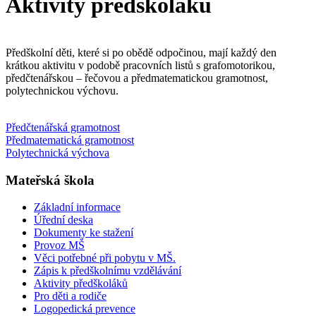
Aktivity předškoláků
Předškolní děti, které si po obědě odpočinou, mají každý den
krátkou aktivitu v podobě pracovních listů s grafomotorikou,
předčtenářskou – řečovou a předmatematickou gramotnost,
polytechnickou výchovu.
Předčtenářská gramotnost
Předmatematická gramotnost
Polytechnická výchova
Mateřská škola
Základní informace
Úřední deska
Dokumenty ke stažení
Provoz MŠ
Věci potřebné při pobytu v MŠ.
Zápis k předškolnímu vzdělávání
Aktivity předškoláků
Pro děti a rodiče
Logopedická prevence