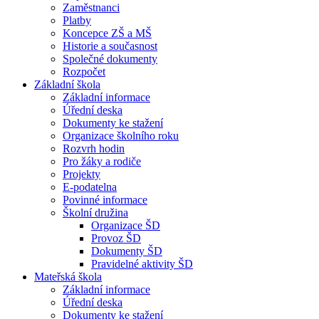
Zaměstnanci
Platby
Koncepce ZŠ a MŠ
Historie a současnost
Společné dokumenty
Rozpočet
Základní škola
Základní informace
Úřední deska
Dokumenty ke stažení
Organizace školního roku
Rozvrh hodin
Pro žáky a rodiče
Projekty
E-podatelna
Povinné informace
Školní družina
Organizace ŠD
Provoz ŠD
Dokumenty ŠD
Pravidelné aktivity ŠD
Mateřská škola
Základní informace
Úřední deska
Dokumenty ke stažení