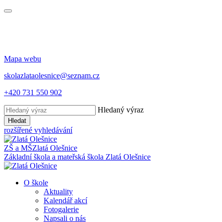
Mapa webu
skolazlataolesnice@seznam.cz
+420 731 550 902
Hledaný výraz
Hledat
rozšířené vyhledávání
ZŠ a MŠ
Zlatá Olešnice
Základní škola a mateřská škola
Zlatá Olešnice
O škole
Aktuality
Kalendář akcí
Fotogalerie
Napsali o nás