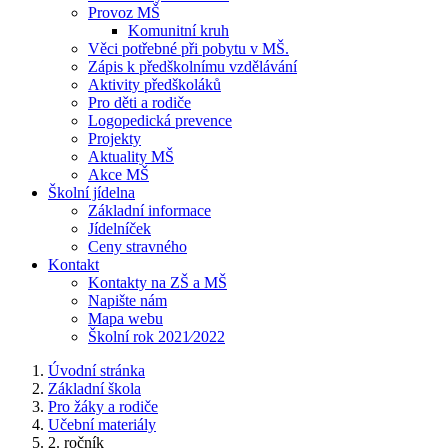
Provoz MŠ
Komunitní kruh
Věci potřebné při pobytu v MŠ.
Zápis k předškolnímu vzdělávání
Aktivity předškoláků
Pro děti a rodiče
Logopedická prevence
Projekty
Aktuality MŠ
Akce MŠ
Školní jídelna
Základní informace
Jídelníček
Ceny stravného
Kontakt
Kontakty na ZŠ a MŠ
Napište nám
Mapa webu
Školní rok 2021⁄2022
Úvodní stránka
Základní škola
Pro žáky a rodiče
Učební materiály
2. ročník