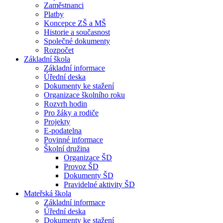
Zaměstnanci
Platby
Koncepce ZŠ a MŠ
Historie a současnost
Společné dokumenty
Rozpočet
Základní škola
Základní informace
Úřední deska
Dokumenty ke stažení
Organizace školního roku
Rozvrh hodin
Pro žáky a rodiče
Projekty
E-podatelna
Povinné informace
Školní družina
Organizace ŠD
Provoz ŠD
Dokumenty ŠD
Pravidelné aktivity ŠD
Mateřská škola
Základní informace
Úřední deska
Dokumenty ke stažení