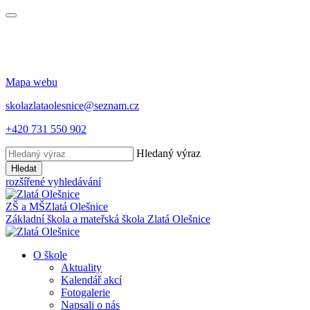
Mapa webu
skolazlataolesnice@seznam.cz
+420 731 550 902
Hledaný výraz
Hledat
rozšířené vyhledávání
ZŠ a MŠ
Zlatá Olešnice
Základní škola a mateřská škola
Zlatá Olešnice
O škole
Aktuality
Kalendář akcí
Fotogalerie
Napsali o nás