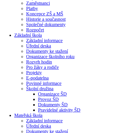
Zaměstnanci
Platby
Koncepce ZŠ a MŠ
Historie a současnost
Společné dokumenty
Rozpočet
Základní škola
Základní informace
Úřední deska
Dokumenty ke stažení
Organizace školního roku
Rozvrh hodin
Pro žáky a rodiče
Projekty
E-podatelna
Povinné informace
Školní družina
Organizace ŠD
Provoz ŠD
Dokumenty ŠD
Pravidelné aktivity ŠD
Mateřská škola
Základní informace
Úřední deska
Dokumenty ke stažení