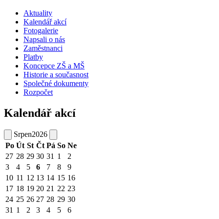
Aktuality
Kalendář akcí
Fotogalerie
Napsali o nás
Zaměstnanci
Platby
Koncepce ZŠ a MŠ
Historie a současnost
Společné dokumenty
Rozpočet
Kalendář akcí
Srpen
2026
Po
Út
St
Čt
Pá
So
Ne
27
28
29
30
31
1
2
3
4
5
6
7
8
9
10
11
12
13
14
15
16
17
18
19
20
21
22
23
24
25
26
27
28
29
30
31
1
2
3
4
5
6