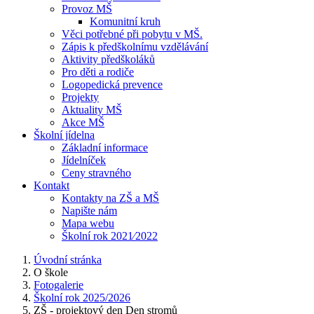
Provoz MŠ
Komunitní kruh
Věci potřebné při pobytu v MŠ.
Zápis k předškolnímu vzdělávání
Aktivity předškoláků
Pro děti a rodiče
Logopedická prevence
Projekty
Aktuality MŠ
Akce MŠ
Školní jídelna
Základní informace
Jídelníček
Ceny stravného
Kontakt
Kontakty na ZŠ a MŠ
Napište nám
Mapa webu
Školní rok 2021⁄2022
Úvodní stránka
O škole
Fotogalerie
Školní rok 2025/2026
ZŠ - projektový den Den stromů