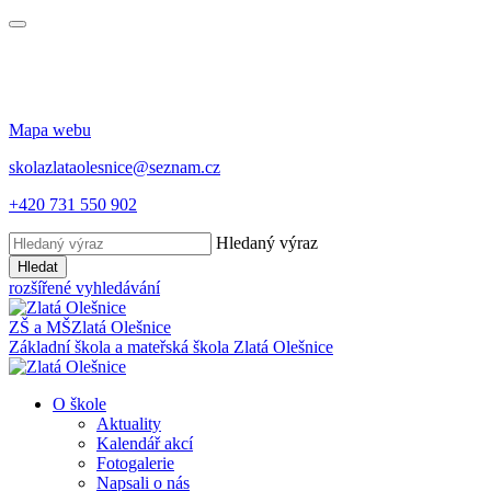
Mapa webu
skolazlataolesnice@seznam.cz
+420 731 550 902
Hledaný výraz
Hledat
rozšířené vyhledávání
ZŠ a MŠ
Zlatá Olešnice
Základní škola a mateřská škola
Zlatá Olešnice
O škole
Aktuality
Kalendář akcí
Fotogalerie
Napsali o nás