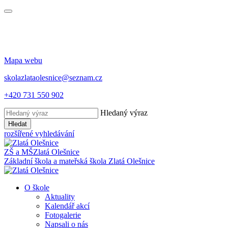
Mapa webu
skolazlataolesnice@seznam.cz
+420 731 550 902
Hledaný výraz
Hledat
rozšířené vyhledávání
ZŠ a MŠ
Zlatá Olešnice
Základní škola a mateřská škola
Zlatá Olešnice
O škole
Aktuality
Kalendář akcí
Fotogalerie
Napsali o nás