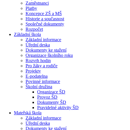
Zaměstnanci
Platby
Koncepce ZŠ a MŠ
Historie a současnost
Společné dokumenty
Rozpočet
Základní škola
Základní informace
Úřední deska
Dokumenty ke stažení
Organizace školního roku
Rozvrh hodin
Pro žáky a rodiče
Projekty
E-podatelna
Povinné informace
Školní družina
Organizace ŠD
Provoz ŠD
Dokumenty ŠD
Pravidelné aktivity ŠD
Mateřská škola
Základní informace
Úřední deska
Dokumenty ke stažení