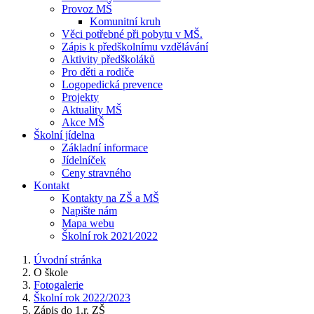
Provoz MŠ
Komunitní kruh
Věci potřebné při pobytu v MŠ.
Zápis k předškolnímu vzdělávání
Aktivity předškoláků
Pro děti a rodiče
Logopedická prevence
Projekty
Aktuality MŠ
Akce MŠ
Školní jídelna
Základní informace
Jídelníček
Ceny stravného
Kontakt
Kontakty na ZŠ a MŠ
Napište nám
Mapa webu
Školní rok 2021⁄2022
Úvodní stránka
O škole
Fotogalerie
Školní rok 2022/2023
Zápis do 1.r. ZŠ