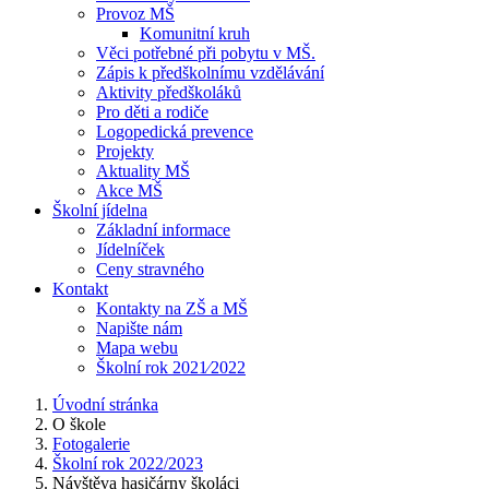
Provoz MŠ
Komunitní kruh
Věci potřebné při pobytu v MŠ.
Zápis k předškolnímu vzdělávání
Aktivity předškoláků
Pro děti a rodiče
Logopedická prevence
Projekty
Aktuality MŠ
Akce MŠ
Školní jídelna
Základní informace
Jídelníček
Ceny stravného
Kontakt
Kontakty na ZŠ a MŠ
Napište nám
Mapa webu
Školní rok 2021⁄2022
Úvodní stránka
O škole
Fotogalerie
Školní rok 2022/2023
Návštěva hasičárny školáci