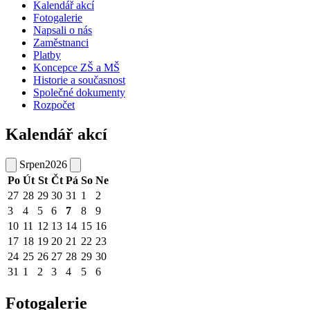
Kalendář akcí
Fotogalerie
Napsali o nás
Zaměstnanci
Platby
Koncepce ZŠ a MŠ
Historie a současnost
Společné dokumenty
Rozpočet
Kalendář akcí
Srpen
2026
Po
Út
St
Čt
Pá
So
Ne
27
28
29
30
31
1
2
3
4
5
6
7
8
9
10
11
12
13
14
15
16
17
18
19
20
21
22
23
24
25
26
27
28
29
30
31
1
2
3
4
5
6
Fotogalerie