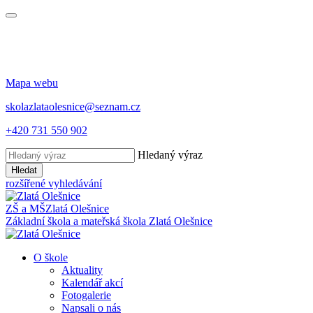
Mapa webu
skolazlataolesnice@seznam.cz
+420 731 550 902
Hledaný výraz
Hledat
rozšířené vyhledávání
ZŠ a MŠ
Zlatá Olešnice
Základní škola a mateřská škola
Zlatá Olešnice
O škole
Aktuality
Kalendář akcí
Fotogalerie
Napsali o nás