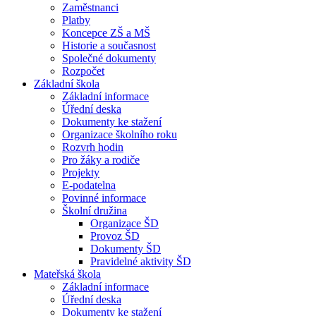
Zaměstnanci
Platby
Koncepce ZŠ a MŠ
Historie a současnost
Společné dokumenty
Rozpočet
Základní škola
Základní informace
Úřední deska
Dokumenty ke stažení
Organizace školního roku
Rozvrh hodin
Pro žáky a rodiče
Projekty
E-podatelna
Povinné informace
Školní družina
Organizace ŠD
Provoz ŠD
Dokumenty ŠD
Pravidelné aktivity ŠD
Mateřská škola
Základní informace
Úřední deska
Dokumenty ke stažení