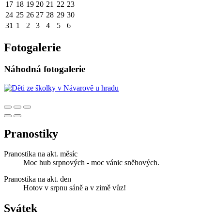
17
18
19
20
21
22
23
24
25
26
27
28
29
30
31
1
2
3
4
5
6
Fotogalerie
Náhodná fotogalerie
Pranostiky
Pranostika na akt. měsíc
Moc hub srpnových - moc vánic sněhových.
Pranostika na akt. den
Hotov v srpnu sáně a v zimě vůz!
Svátek