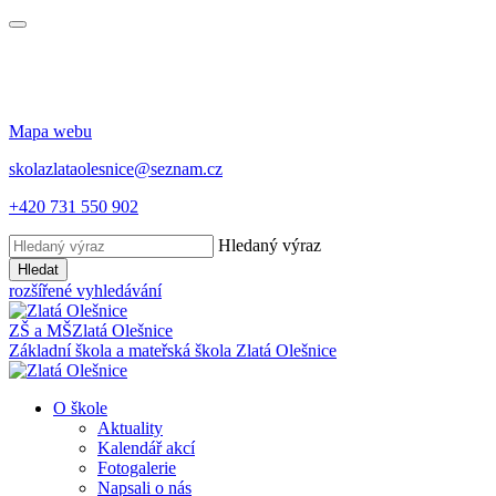
Mapa webu
skolazlataolesnice@seznam.cz
+420 731 550 902
Hledaný výraz
Hledat
rozšířené vyhledávání
ZŠ a MŠ
Zlatá Olešnice
Základní škola a mateřská škola
Zlatá Olešnice
O škole
Aktuality
Kalendář akcí
Fotogalerie
Napsali o nás