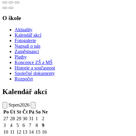
O škole
Aktuality
Kalendář akcí
Fotogalerie
Napsali o nás
Zaměstnanci
Platby
Koncepce ZŠ a MŠ
Historie a současnost
Společné dokumenty
Rozpočet
Kalendář akcí
Srpen
2026
Po
Út
St
Čt
Pá
So
Ne
27
28
29
30
31
1
2
3
4
5
6
7
8
9
10
11
12
13
14
15
16