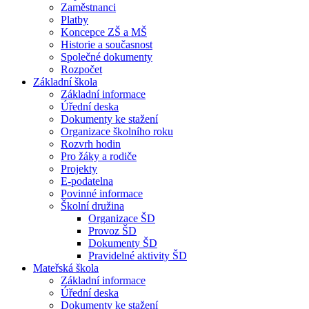
Zaměstnanci
Platby
Koncepce ZŠ a MŠ
Historie a současnost
Společné dokumenty
Rozpočet
Základní škola
Základní informace
Úřední deska
Dokumenty ke stažení
Organizace školního roku
Rozvrh hodin
Pro žáky a rodiče
Projekty
E-podatelna
Povinné informace
Školní družina
Organizace ŠD
Provoz ŠD
Dokumenty ŠD
Pravidelné aktivity ŠD
Mateřská škola
Základní informace
Úřední deska
Dokumenty ke stažení