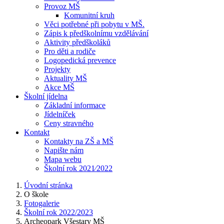
Provoz MŠ
Komunitní kruh
Věci potřebné při pobytu v MŠ.
Zápis k předškolnímu vzdělávání
Aktivity předškoláků
Pro děti a rodiče
Logopedická prevence
Projekty
Aktuality MŠ
Akce MŠ
Školní jídelna
Základní informace
Jídelníček
Ceny stravného
Kontakt
Kontakty na ZŠ a MŠ
Napište nám
Mapa webu
Školní rok 2021⁄2022
Úvodní stránka
O škole
Fotogalerie
Školní rok 2022/2023
Archeopark Všestary MŠ