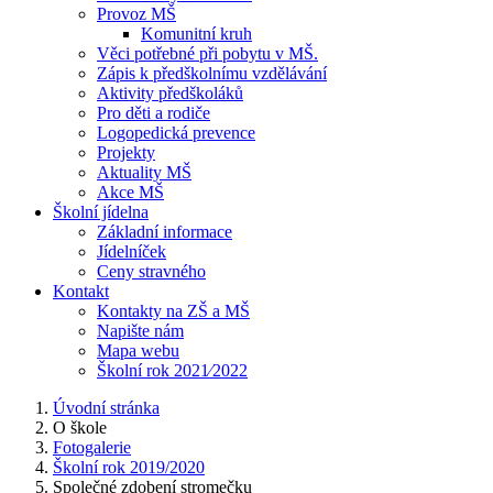
Provoz MŠ
Komunitní kruh
Věci potřebné při pobytu v MŠ.
Zápis k předškolnímu vzdělávání
Aktivity předškoláků
Pro děti a rodiče
Logopedická prevence
Projekty
Aktuality MŠ
Akce MŠ
Školní jídelna
Základní informace
Jídelníček
Ceny stravného
Kontakt
Kontakty na ZŠ a MŠ
Napište nám
Mapa webu
Školní rok 2021⁄2022
Úvodní stránka
O škole
Fotogalerie
Školní rok 2019/2020
Společné zdobení stromečku