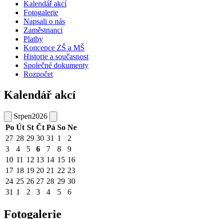
Kalendář akcí
Fotogalerie
Napsali o nás
Zaměstnanci
Platby
Koncepce ZŠ a MŠ
Historie a současnost
Společné dokumenty
Rozpočet
Kalendář akcí
Srpen
2026
Po
Út
St
Čt
Pá
So
Ne
27
28
29
30
31
1
2
3
4
5
6
7
8
9
10
11
12
13
14
15
16
17
18
19
20
21
22
23
24
25
26
27
28
29
30
31
1
2
3
4
5
6
Fotogalerie