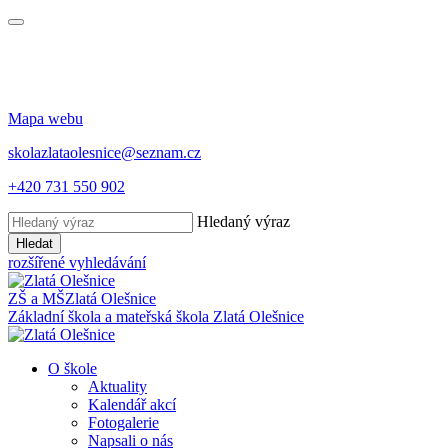
Mapa webu
skolazlataolesnice@seznam.cz
+420 731 550 902
Hledaný výraz
Hledat
rozšířené vyhledávání
ZŠ a MŠ
Zlatá Olešnice
Základní škola a mateřská škola
Zlatá Olešnice
O škole
Aktuality
Kalendář akcí
Fotogalerie
Napsali o nás