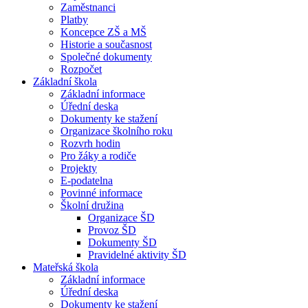
Zaměstnanci
Platby
Koncepce ZŠ a MŠ
Historie a současnost
Společné dokumenty
Rozpočet
Základní škola
Základní informace
Úřední deska
Dokumenty ke stažení
Organizace školního roku
Rozvrh hodin
Pro žáky a rodiče
Projekty
E-podatelna
Povinné informace
Školní družina
Organizace ŠD
Provoz ŠD
Dokumenty ŠD
Pravidelné aktivity ŠD
Mateřská škola
Základní informace
Úřední deska
Dokumenty ke stažení