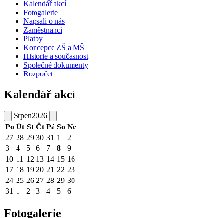
Kalendář akcí
Fotogalerie
Napsali o nás
Zaměstnanci
Platby
Koncepce ZŠ a MŠ
Historie a současnost
Společné dokumenty
Rozpočet
Kalendář akcí
Srpen
2026
Po
Út
St
Čt
Pá
So
Ne
27
28
29
30
31
1
2
3
4
5
6
7
8
9
10
11
12
13
14
15
16
17
18
19
20
21
22
23
24
25
26
27
28
29
30
31
1
2
3
4
5
6
Fotogalerie