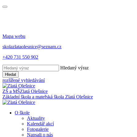
Mapa webu
skolazlataolesnice@seznam.cz
+420 731 550 902
Hledaný výraz
Hledat
rozšířené vyhledávání
ZŠ a MŠ
Zlatá Olešnice
Základní škola a mateřská škola
Zlatá Olešnice
O škole
Aktuality
Kalendář akcí
Fotogalerie
Napsali o nás