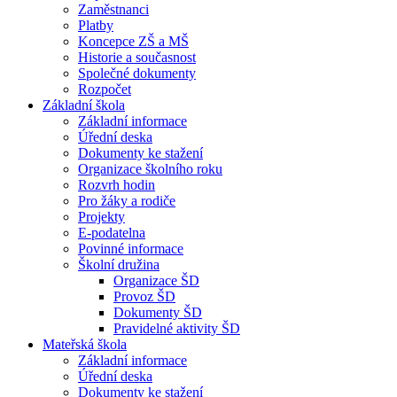
Zaměstnanci
Platby
Koncepce ZŠ a MŠ
Historie a současnost
Společné dokumenty
Rozpočet
Základní škola
Základní informace
Úřední deska
Dokumenty ke stažení
Organizace školního roku
Rozvrh hodin
Pro žáky a rodiče
Projekty
E-podatelna
Povinné informace
Školní družina
Organizace ŠD
Provoz ŠD
Dokumenty ŠD
Pravidelné aktivity ŠD
Mateřská škola
Základní informace
Úřední deska
Dokumenty ke stažení