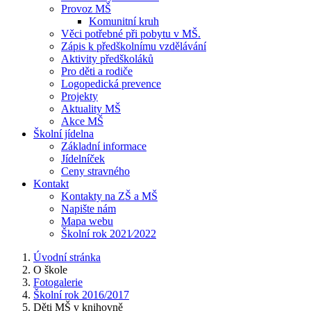
Provoz MŠ
Komunitní kruh
Věci potřebné při pobytu v MŠ.
Zápis k předškolnímu vzdělávání
Aktivity předškoláků
Pro děti a rodiče
Logopedická prevence
Projekty
Aktuality MŠ
Akce MŠ
Školní jídelna
Základní informace
Jídelníček
Ceny stravného
Kontakt
Kontakty na ZŠ a MŠ
Napište nám
Mapa webu
Školní rok 2021⁄2022
Úvodní stránka
O škole
Fotogalerie
Školní rok 2016/2017
Děti MŠ v knihovně