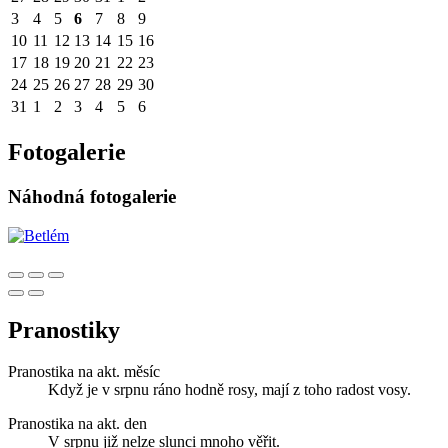
3
4
5
6
7
8
9
10
11
12
13
14
15
16
17
18
19
20
21
22
23
24
25
26
27
28
29
30
31
1
2
3
4
5
6
Fotogalerie
Náhodná fotogalerie
Pranostiky
Pranostika na akt. měsíc
Když je v srpnu ráno hodně rosy, mají z toho radost vosy.
Pranostika na akt. den
V srpnu již nelze slunci mnoho věřit.