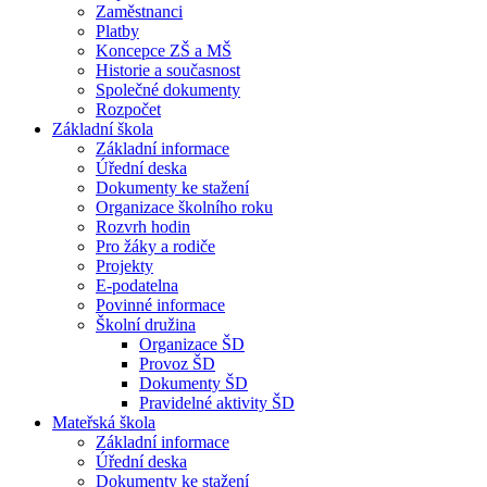
Zaměstnanci
Platby
Koncepce ZŠ a MŠ
Historie a současnost
Společné dokumenty
Rozpočet
Základní škola
Základní informace
Úřední deska
Dokumenty ke stažení
Organizace školního roku
Rozvrh hodin
Pro žáky a rodiče
Projekty
E-podatelna
Povinné informace
Školní družina
Organizace ŠD
Provoz ŠD
Dokumenty ŠD
Pravidelné aktivity ŠD
Mateřská škola
Základní informace
Úřední deska
Dokumenty ke stažení