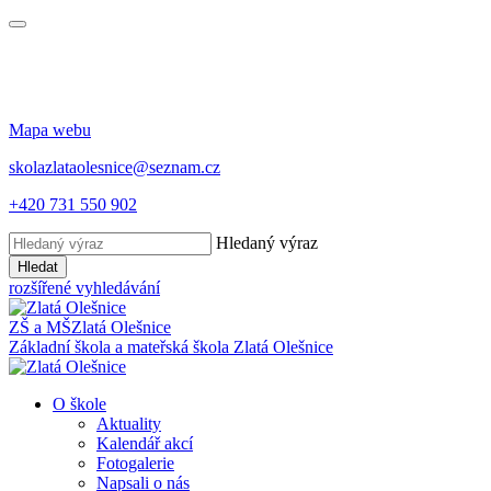
Mapa webu
skolazlataolesnice@seznam.cz
+420 731 550 902
Hledaný výraz
Hledat
rozšířené vyhledávání
ZŠ a MŠ
Zlatá Olešnice
Základní škola a mateřská škola
Zlatá Olešnice
O škole
Aktuality
Kalendář akcí
Fotogalerie
Napsali o nás