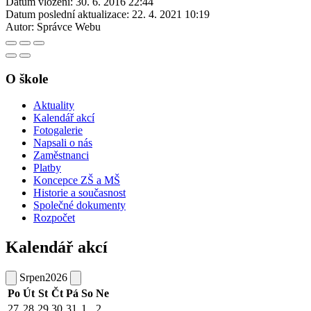
Datum vložení:
30. 6. 2016 22:44
Datum poslední aktualizace:
22. 4. 2021 10:19
Autor:
Správce Webu
O škole
Aktuality
Kalendář akcí
Fotogalerie
Napsali o nás
Zaměstnanci
Platby
Koncepce ZŠ a MŠ
Historie a současnost
Společné dokumenty
Rozpočet
Kalendář akcí
Srpen
2026
Po
Út
St
Čt
Pá
So
Ne
27
28
29
30
31
1
2