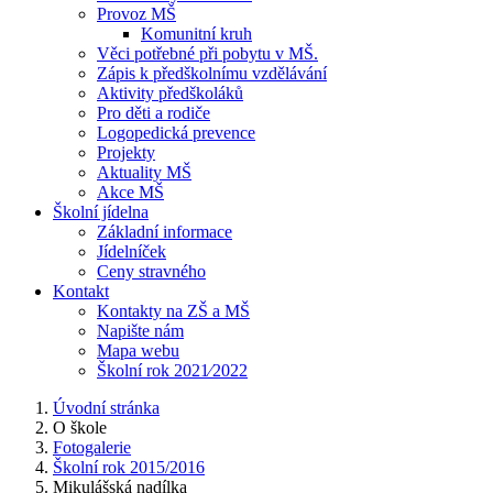
Provoz MŠ
Komunitní kruh
Věci potřebné při pobytu v MŠ.
Zápis k předškolnímu vzdělávání
Aktivity předškoláků
Pro děti a rodiče
Logopedická prevence
Projekty
Aktuality MŠ
Akce MŠ
Školní jídelna
Základní informace
Jídelníček
Ceny stravného
Kontakt
Kontakty na ZŠ a MŠ
Napište nám
Mapa webu
Školní rok 2021⁄2022
Úvodní stránka
O škole
Fotogalerie
Školní rok 2015/2016
Mikulášská nadílka