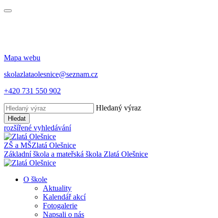
Mapa webu
skolazlataolesnice@seznam.cz
+420 731 550 902
Hledaný výraz
Hledat
rozšířené vyhledávání
ZŠ a MŠ
Zlatá Olešnice
Základní škola a mateřská škola
Zlatá Olešnice
O škole
Aktuality
Kalendář akcí
Fotogalerie
Napsali o nás