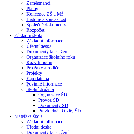
Zaměstnanci
Platby
Koncepce ZŠ a MŠ
Historie a současnost
Společné dokumenty
Rozpočet
Základní škola
Základní informace
Úřední deska
Dokumenty ke stažení
Organizace školního roku
Rozvrh hodin
Pro žáky a rodiče
Projekty
E-podatelna
Povinné informace
Školní družina
Organizace ŠD
Provoz ŠD
Dokumenty ŠD
Pravidelné aktivity ŠD
Mateřská škola
Základní informace
Úřední deska
Dokumenty ke stažení