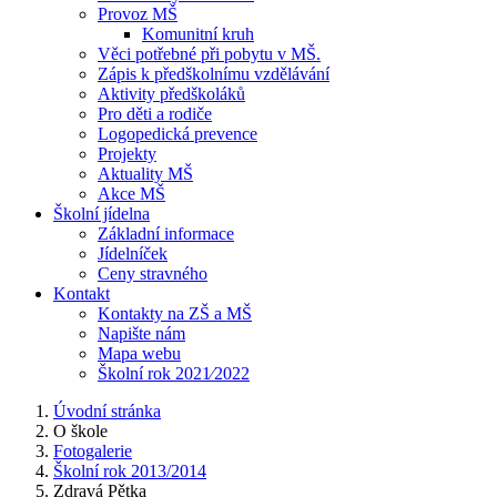
Provoz MŠ
Komunitní kruh
Věci potřebné při pobytu v MŠ.
Zápis k předškolnímu vzdělávání
Aktivity předškoláků
Pro děti a rodiče
Logopedická prevence
Projekty
Aktuality MŠ
Akce MŠ
Školní jídelna
Základní informace
Jídelníček
Ceny stravného
Kontakt
Kontakty na ZŠ a MŠ
Napište nám
Mapa webu
Školní rok 2021⁄2022
Úvodní stránka
O škole
Fotogalerie
Školní rok 2013/2014
Zdravá Pětka