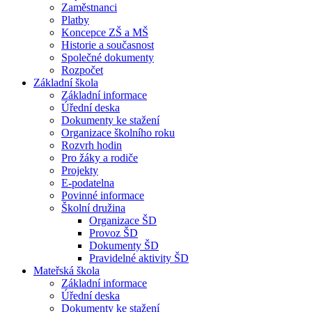
Zaměstnanci
Platby
Koncepce ZŠ a MŠ
Historie a současnost
Společné dokumenty
Rozpočet
Základní škola
Základní informace
Úřední deska
Dokumenty ke stažení
Organizace školního roku
Rozvrh hodin
Pro žáky a rodiče
Projekty
E-podatelna
Povinné informace
Školní družina
Organizace ŠD
Provoz ŠD
Dokumenty ŠD
Pravidelné aktivity ŠD
Mateřská škola
Základní informace
Úřední deska
Dokumenty ke stažení