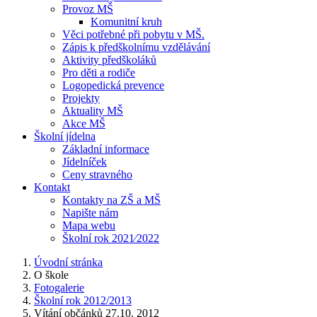
Provoz MŠ
Komunitní kruh
Věci potřebné při pobytu v MŠ.
Zápis k předškolnímu vzdělávání
Aktivity předškoláků
Pro děti a rodiče
Logopedická prevence
Projekty
Aktuality MŠ
Akce MŠ
Školní jídelna
Základní informace
Jídelníček
Ceny stravného
Kontakt
Kontakty na ZŠ a MŠ
Napište nám
Mapa webu
Školní rok 2021⁄2022
Úvodní stránka
O škole
Fotogalerie
Školní rok 2012/2013
Vítání občánků 27.10. 2012