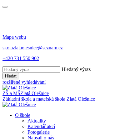
Mapa webu
skolazlataolesnice@seznam.cz
+420 731 550 902
Hledaný výraz
Hledat
rozšířené vyhledávání
ZŠ a MŠ
Zlatá Olešnice
Základní škola a mateřská škola
Zlatá Olešnice
O škole
Aktuality
Kalendář akcí
Fotogalerie
Napsali o nás