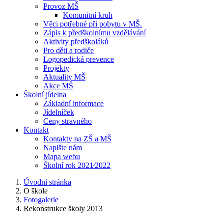
Provoz MŠ
Komunitní kruh
Věci potřebné při pobytu v MŠ.
Zápis k předškolnímu vzdělávání
Aktivity předškoláků
Pro děti a rodiče
Logopedická prevence
Projekty
Aktuality MŠ
Akce MŠ
Školní jídelna
Základní informace
Jídelníček
Ceny stravného
Kontakt
Kontakty na ZŠ a MŠ
Napište nám
Mapa webu
Školní rok 2021⁄2022
Úvodní stránka
O škole
Fotogalerie
Rekonstrukce školy 2013