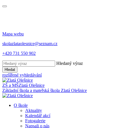
Mapa webu
skolazlataolesnice@seznam.cz
+420 731 550 902
Hledaný výraz
Hledat
rozšířené vyhledávání
ZŠ a MŠ
Zlatá Olešnice
Základní škola a mateřská škola
Zlatá Olešnice
O škole
Aktuality
Kalendář akcí
Fotogalerie
Napsali o nás