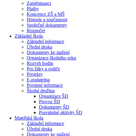
Zaměstnanci
Platby
Koncepce ZŠ a MŠ
Historie a současnost
Společné dokumenty
Rozpočet
Základní škola
Základní informace
Úřední deska
Dokumenty ke stažení
Organizace školního roku
Rozvrh hodin
Pro žáky a rodiče
Projekty
E-podatelna
Povinné informace
Školní družina
Organizace ŠD
Provoz ŠD
Dokumenty ŠD
Pravidelné aktivity ŠD
Mateřská škola
Základní informace
Úřední deska
Dokumenty ke stažení