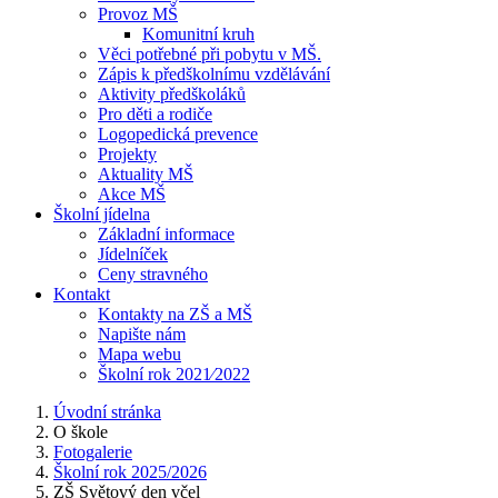
Provoz MŠ
Komunitní kruh
Věci potřebné při pobytu v MŠ.
Zápis k předškolnímu vzdělávání
Aktivity předškoláků
Pro děti a rodiče
Logopedická prevence
Projekty
Aktuality MŠ
Akce MŠ
Školní jídelna
Základní informace
Jídelníček
Ceny stravného
Kontakt
Kontakty na ZŠ a MŠ
Napište nám
Mapa webu
Školní rok 2021⁄2022
Úvodní stránka
O škole
Fotogalerie
Školní rok 2025/2026
ZŠ Světový den včel