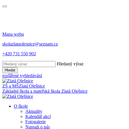
Mapa webu
skolazlataolesnice@seznam.cz
+420 731 550 902
Hledaný výraz
Hledat
rozšířené vyhledávání
ZŠ a MŠ
Zlatá Olešnice
Základní škola a mateřská škola
Zlatá Olešnice
O škole
Aktuality
Kalendář akcí
Fotogalerie
Napsali o nás