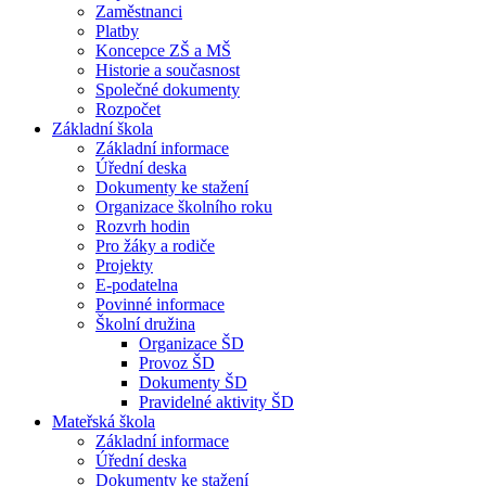
Zaměstnanci
Platby
Koncepce ZŠ a MŠ
Historie a současnost
Společné dokumenty
Rozpočet
Základní škola
Základní informace
Úřední deska
Dokumenty ke stažení
Organizace školního roku
Rozvrh hodin
Pro žáky a rodiče
Projekty
E-podatelna
Povinné informace
Školní družina
Organizace ŠD
Provoz ŠD
Dokumenty ŠD
Pravidelné aktivity ŠD
Mateřská škola
Základní informace
Úřední deska
Dokumenty ke stažení