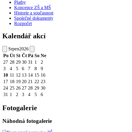
Platby
Koncepce ZŠ a MŠ
Historie a současnost
Společné dokumenty
Rozpočet
Kalendář akcí
Srpen
2026
Po
Út
St
Čt
Pá
So
Ne
27
28
29
30
31
1
2
3
4
5
6
7
8
9
10
11
12
13
14
15
16
17
18
19
20
21
22
23
24
25
26
27
28
29
30
31
1
2
3
4
5
6
Fotogalerie
Náhodná fotogalerie