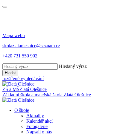
Mapa webu
skolazlataolesnice@seznam.cz
+420 731 550 902
Hledaný výraz
Hledat
rozšířené vyhledávání
ZŠ a MŠ
Zlatá Olešnice
Základní škola a mateřská škola
Zlatá Olešnice
O škole
Aktuality
Kalendář akcí
Fotogalerie
Napsali o nás