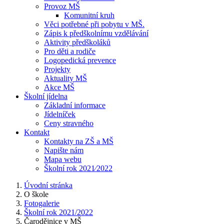
Provoz MŠ
Komunitní kruh
Věci potřebné při pobytu v MŠ.
Zápis k předškolnímu vzdělávání
Aktivity předškoláků
Pro děti a rodiče
Logopedická prevence
Projekty
Aktuality MŠ
Akce MŠ
Školní jídelna
Základní informace
Jídelníček
Ceny stravného
Kontakt
Kontakty na ZŠ a MŠ
Napište nám
Mapa webu
Školní rok 2021⁄2022
Úvodní stránka
O škole
Fotogalerie
Školní rok 2021/2022
Čarodějnice v MŠ