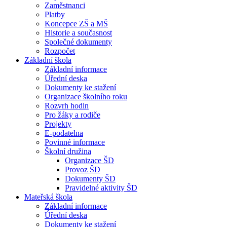
Zaměstnanci
Platby
Koncepce ZŠ a MŠ
Historie a současnost
Společné dokumenty
Rozpočet
Základní škola
Základní informace
Úřední deska
Dokumenty ke stažení
Organizace školního roku
Rozvrh hodin
Pro žáky a rodiče
Projekty
E-podatelna
Povinné informace
Školní družina
Organizace ŠD
Provoz ŠD
Dokumenty ŠD
Pravidelné aktivity ŠD
Mateřská škola
Základní informace
Úřední deska
Dokumenty ke stažení