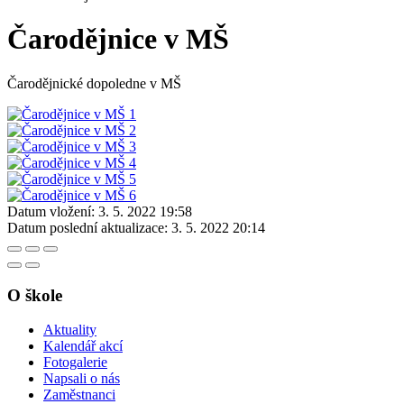
Čarodějnice v MŠ
Čarodějnické dopoledne v MŠ
Datum vložení:
3. 5. 2022 19:58
Datum poslední aktualizace:
3. 5. 2022 20:14
O škole
Aktuality
Kalendář akcí
Fotogalerie
Napsali o nás
Zaměstnanci