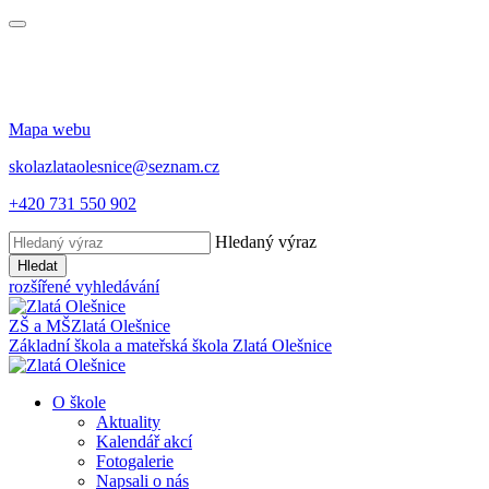
Mapa webu
skolazlataolesnice@seznam.cz
+420 731 550 902
Hledaný výraz
Hledat
rozšířené vyhledávání
ZŠ a MŠ
Zlatá Olešnice
Základní škola a mateřská škola
Zlatá Olešnice
O škole
Aktuality
Kalendář akcí
Fotogalerie
Napsali o nás