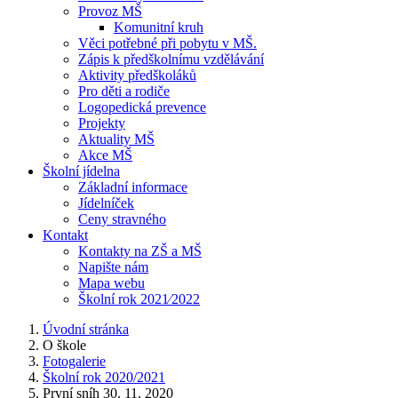
Provoz MŠ
Komunitní kruh
Věci potřebné při pobytu v MŠ.
Zápis k předškolnímu vzdělávání
Aktivity předškoláků
Pro děti a rodiče
Logopedická prevence
Projekty
Aktuality MŠ
Akce MŠ
Školní jídelna
Základní informace
Jídelníček
Ceny stravného
Kontakt
Kontakty na ZŠ a MŠ
Napište nám
Mapa webu
Školní rok 2021⁄2022
Úvodní stránka
O škole
Fotogalerie
Školní rok 2020/2021
První sníh 30. 11. 2020