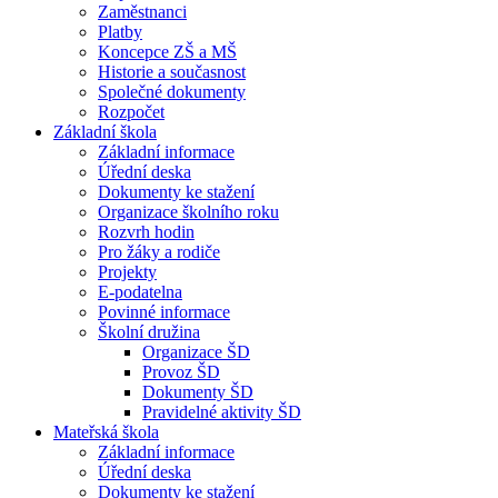
Zaměstnanci
Platby
Koncepce ZŠ a MŠ
Historie a současnost
Společné dokumenty
Rozpočet
Základní škola
Základní informace
Úřední deska
Dokumenty ke stažení
Organizace školního roku
Rozvrh hodin
Pro žáky a rodiče
Projekty
E-podatelna
Povinné informace
Školní družina
Organizace ŠD
Provoz ŠD
Dokumenty ŠD
Pravidelné aktivity ŠD
Mateřská škola
Základní informace
Úřední deska
Dokumenty ke stažení