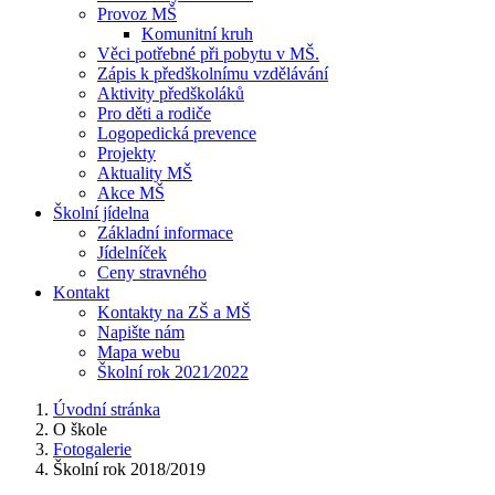
Provoz MŠ
Komunitní kruh
Věci potřebné při pobytu v MŠ.
Zápis k předškolnímu vzdělávání
Aktivity předškoláků
Pro děti a rodiče
Logopedická prevence
Projekty
Aktuality MŠ
Akce MŠ
Školní jídelna
Základní informace
Jídelníček
Ceny stravného
Kontakt
Kontakty na ZŠ a MŠ
Napište nám
Mapa webu
Školní rok 2021⁄2022
Úvodní stránka
O škole
Fotogalerie
Školní rok 2018/2019