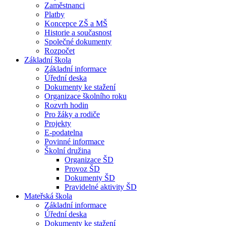
Zaměstnanci
Platby
Koncepce ZŠ a MŠ
Historie a současnost
Společné dokumenty
Rozpočet
Základní škola
Základní informace
Úřední deska
Dokumenty ke stažení
Organizace školního roku
Rozvrh hodin
Pro žáky a rodiče
Projekty
E-podatelna
Povinné informace
Školní družina
Organizace ŠD
Provoz ŠD
Dokumenty ŠD
Pravidelné aktivity ŠD
Mateřská škola
Základní informace
Úřední deska
Dokumenty ke stažení