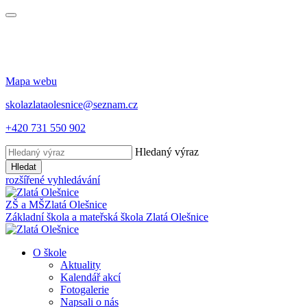
Mapa webu
skolazlataolesnice@seznam.cz
+420 731 550 902
Hledaný výraz
Hledat
rozšířené vyhledávání
ZŠ a MŠ
Zlatá Olešnice
Základní škola a mateřská škola
Zlatá Olešnice
O škole
Aktuality
Kalendář akcí
Fotogalerie
Napsali o nás