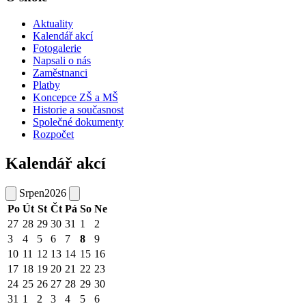
Aktuality
Kalendář akcí
Fotogalerie
Napsali o nás
Zaměstnanci
Platby
Koncepce ZŠ a MŠ
Historie a současnost
Společné dokumenty
Rozpočet
Kalendář akcí
Srpen
2026
Po
Út
St
Čt
Pá
So
Ne
27
28
29
30
31
1
2
3
4
5
6
7
8
9
10
11
12
13
14
15
16
17
18
19
20
21
22
23
24
25
26
27
28
29
30
31
1
2
3
4
5
6