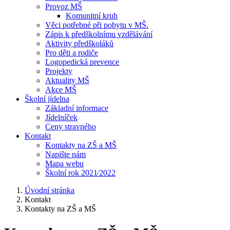
Provoz MŠ
Komunitní kruh
Věci potřebné při pobytu v MŠ.
Zápis k předškolnímu vzdělávání
Aktivity předškoláků
Pro děti a rodiče
Logopedická prevence
Projekty
Aktuality MŠ
Akce MŠ
Školní jídelna
Základní informace
Jídelníček
Ceny stravného
Kontakt
Kontakty na ZŠ a MŠ
Napište nám
Mapa webu
Školní rok 2021⁄2022
Úvodní stránka
Kontakt
Kontakty na ZŠ a MŠ