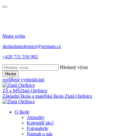
Mapa webu
skolazlataolesnice@seznam.cz
+420 731 550 902
Hledaný výraz
Hledat
rozšířené vyhledávání
ZŠ a MŠ
Zlatá Olešnice
Základní škola a mateřská škola
Zlatá Olešnice
O škole
Aktuality
Kalendář akcí
Fotogalerie
Napsali o nás