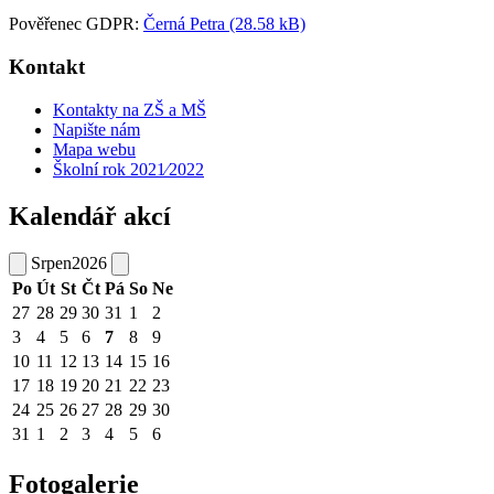
Pověřenec GDPR:
Černá Petra (28.58 kB)
Kontakt
Kontakty na ZŠ a MŠ
Napište nám
Mapa webu
Školní rok 2021⁄2022
Kalendář akcí
Srpen
2026
Po
Út
St
Čt
Pá
So
Ne
27
28
29
30
31
1
2
3
4
5
6
7
8
9
10
11
12
13
14
15
16
17
18
19
20
21
22
23
24
25
26
27
28
29
30
31
1
2
3
4
5
6
Fotogalerie