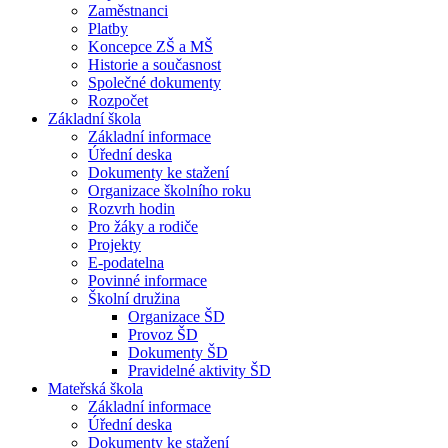
Zaměstnanci
Platby
Koncepce ZŠ a MŠ
Historie a současnost
Společné dokumenty
Rozpočet
Základní škola
Základní informace
Úřední deska
Dokumenty ke stažení
Organizace školního roku
Rozvrh hodin
Pro žáky a rodiče
Projekty
E-podatelna
Povinné informace
Školní družina
Organizace ŠD
Provoz ŠD
Dokumenty ŠD
Pravidelné aktivity ŠD
Mateřská škola
Základní informace
Úřední deska
Dokumenty ke stažení